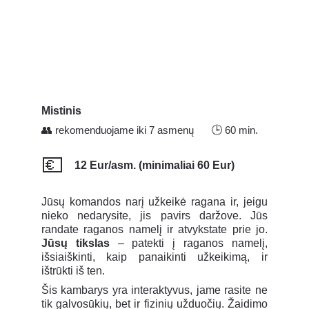
Mistinis
👥
rekomenduojame iki 7 asmenų
🕒
60 min.
💶
12 Eur/asm. (minimaliai 60 Eur)
Jūsų komandos narį užkeikė ragana ir, jeigu
nieko nedarysite, jis pavirs daržove. Jūs
randate raganos namelį ir atvykstate prie jo.
Jūsų tikslas
– patekti į raganos namelį,
išsiaiškinti, kaip panaikinti užkeikimą, ir
ištrūkti iš ten.
Šis kambarys yra interaktyvus, jame rasite ne
tik galvosūkių, bet ir fizinių užduočių. Žaidimo