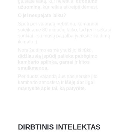
gaištate laiką, kur nereikia,
 duodame 
užuominą
, kur reikia atkreipti dėmesį.
O jei nespejate laiku?
Spėti per valandą nebūtina, komandai 
suteikiame 80 minučių laiko, tad jei ir sekasi 
sunkiai - su mūsų pagalba įveiksite žaidimą 
iki galo :)
Nors žaidimo esmė yra iš jo ištrūkti, 
didžiausią įspūdį palieka pabėgimo 
kambario aplinka, garsai ir kitos 
smulkmenos.
Per duotą valandą Jūs pasinersite į to 
kambario atmosferą ir 
išėję dar ilgai 
mąstysite apie tai, ką patyrėte.
DIRBTINIS INTELEKTAS