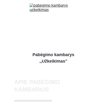
Pabėgimo kambarys
,,Užkeikimas"
APIE PABĖGIMO
KAMBARIUS