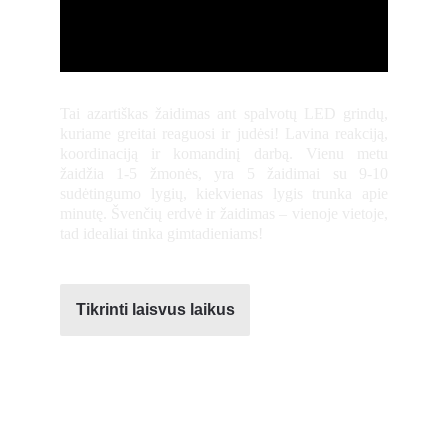
Tai azartiškas žaidimas ant spalvotų LED grindų,
kuriame greitai reaguosi ir judėsi! Lavina reakciją,
koordinaciją ir komandinį darbą. Vienu metu
žaidžia 1-5 žmonės, yra 5 žaidimai su 9-10
sudėtingumo lygių, kiekvienas lygis trunka apie
minutę. Švenčių erdvė ir žaidimas – vienoje vietoje,
tad idealiai tinka gimtadieniams!
Tikrinti laisvus laikus