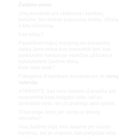
Žaidimo esmė:
Jūsų komanda yra uždaroma į kambarį, 
kuriame Jūs randate įvairiausių daiktų, užrašų 
ir kitų užuominų.
Kas toliau?
Pasitelkiant loginį mąstymą bei komandinį 
darbą Jums reikia juos panaudoti tam, kad 
įveiktumėte kambaryje esančias užduotis ir 
įvykdytumėte žaidimo tikslą.
Kiek laiko turite?
Pabėgimui iš kambario komanda turi tik 
vieną 
valandą
.
ATMINKITE, kad nors valanda iš pradžių gali 
nuskambėti kaip daugybė laiko, tačiau 
paskubėti verta, nes jis prabėga labai greitai.
O kas jeigu Jums per sunku ar tiesiog 
nesiseka?
Visą žaidimo eigą mes sekame per vaizdo 
kameras, tad jei matome, kad paklydote arba 