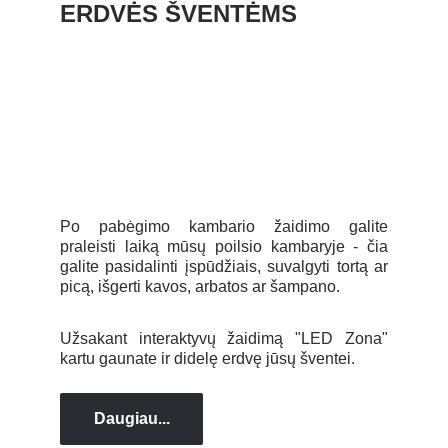
ERDVĖS ŠVENTĖMS
Po pabėgimo kambario žaidimo galite
praleisti laiką mūsų poilsio kambaryje - čia
galite pasidalinti įspūdžiais, suvalgyti tortą ar
picą, išgerti kavos, arbatos ar šampano.
Užsakant interaktyvų žaidimą "LED Zona"
kartu gaunate ir didelę erdvę jūsų šventei.
Daugiau...