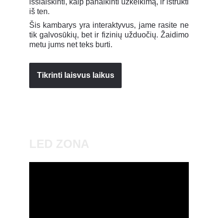
išsiaiškinti, kaip panaikinti užkeikimą, ir ištrūkti
iš ten.
Šis kambarys yra interaktyvus, jame rasite ne
tik galvosūkių, bet ir fizinių užduočių. Žaidimo
metu jums net teks burti.
Tikrinti laisvus laikus
LED ZONA