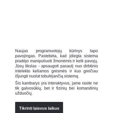
Naujas programuotojų kūrinys tapo
pavojingas. Pastebėta, kad įdiegta sistema
pradėjo manipuliuoti žmonėmis ir kelti pavojų.
Jūsų tikslas - apsaugoti pasaulį nuo dirbtinio
intelekto keliamos grėsmės ir kuo greičiau
išjungti nuolat tobulėjančią sistemą.
Šis kambarys yra interaktyvus, jame rasite ne
tik galvosūkių, bet ir fizinių bei komandinių
užduočių.
Tikrinti laisvus laikus